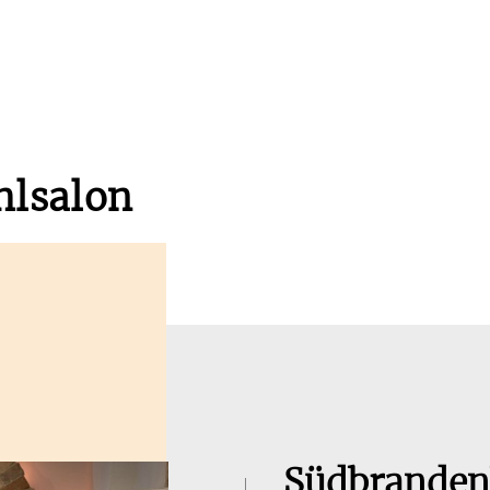
hlsalon
Südbrandenb