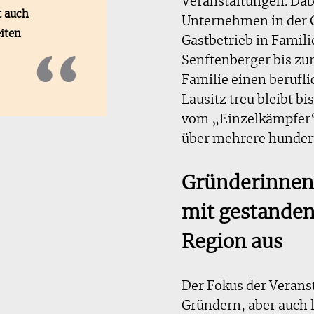
Veranstaltungen. Dab
t auch
Unternehmen in der 
eiten
Gastbetrieb in Famil
Senftenberger bis zur
Familie einen berufli
Lausitz treu bleibt 
vom „Einzelkämpfer“
über mehrere hundert
Gründerinnen 
mit gestanden
Region aus
Der Fokus der Verans
Gründern, aber auch 