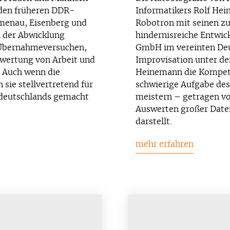
 den früheren DDR-
Informatikers Rolf He
lmenau, Eisenberg und
Robotron mit seinen zu
n der Abwicklung
hindernisreiche Entwi
n Übernahmeversuchen,
GmbH im vereinten Deut
twertung von Arbeit und
Improvisation unter d
 Auch wenn die
Heinemann die Kompete
 sie stellvertretend für
schwierige Aufgabe de
tdeutschlands gemacht
meistern – getragen v
Auswerten großer Date
darstellt.
mehr erfahren