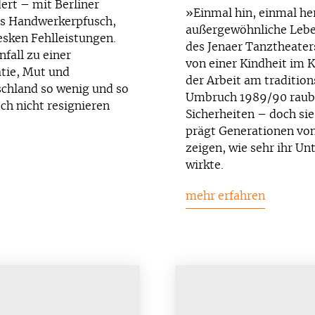
ert – mit Berliner
»Einmal hin, einmal he
s Handwerkerpfusch,
außergewöhnliche Lebe
sken Fehlleistungen.
des Jenaer Tanztheaters
fall zu einer
von einer Kindheit im 
tie, Mut und
der Arbeit am tradition
schland so wenig und so
Umbruch 1989/90 raubt
h nicht resignieren
Sicherheiten – doch si
prägt Generationen vo
zeigen, wie sehr ihr Un
wirkte.
mehr erfahren