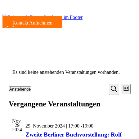
Kontakt Aufnehmen
Es sind keine anstehenden Veranstaltungen vorhanden.
Veransta
Vera
Anstehende
Liste
Ansic
Suche
Datum
Suche
Navi
wählen.
Vergangene Veranstaltungen
und
Ansichten
Navigati
Nov.
29
29. November 2024 | 17:00
-
19:00
2024
Zweite Berliner Buchvorstellung: Rolf