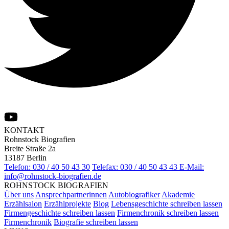
KONTAKT
Rohnstock Biografien
Breite Straße 2a
13187 Berlin
Telefon: 030 / 40 50 43 30
Telefax: 030 / 40 50 43 43
E-Mail:
info@rohnstock-biografien.de
ROHNSTOCK BIOGRAFIEN
Über uns
Ansprechpartnerinnen
Autobiografiker
Akademie
Erzählsalon
Erzählprojekte
Blog
Lebensgeschichte schreiben lassen
Firmengeschichte schreiben lassen
Firmenchronik schreiben lassen
Firmenchronik
Biografie schreiben lassen